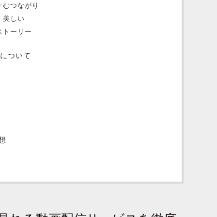
生むつながり
く美しい
ストーリー
日について
想