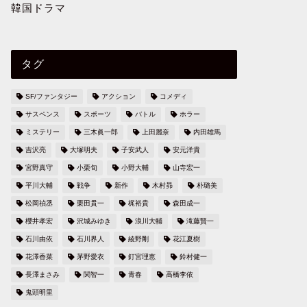
韓国ドラマ
タグ
SF/ファンタジー
アクション
コメディ
サスペンス
スポーツ
バトル
ホラー
ミステリー
三木眞一郎
上田麗奈
内田雄馬
吉沢亮
大塚明夫
子安武人
安元洋貴
宮野真守
小栗旬
小野大輔
山寺宏一
平川大輔
戦争
新作
木村昴
朴璐美
松岡禎丞
栗田貫一
梶裕貴
森田成一
櫻井孝宏
沢城みゆき
浪川大輔
滝藤賢一
石川由依
石川界人
綾野剛
花江夏樹
花澤香菜
茅野愛衣
釘宮理恵
鈴村健一
長澤まさみ
関智一
青春
高橋李依
鬼頭明里