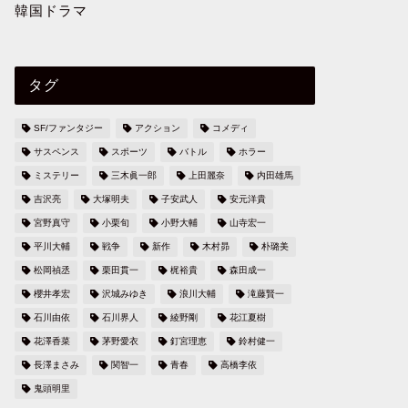
韓国ドラマ
タグ
SF/ファンタジー
アクション
コメディ
サスペンス
スポーツ
バトル
ホラー
ミステリー
三木眞一郎
上田麗奈
内田雄馬
吉沢亮
大塚明夫
子安武人
安元洋貴
宮野真守
小栗旬
小野大輔
山寺宏一
平川大輔
戦争
新作
木村昴
朴璐美
松岡禎丞
栗田貫一
梶裕貴
森田成一
櫻井孝宏
沢城みゆき
浪川大輔
滝藤賢一
石川由依
石川界人
綾野剛
花江夏樹
花澤香菜
茅野愛衣
釘宮理恵
鈴村健一
長澤まさみ
関智一
青春
高橋李依
鬼頭明里