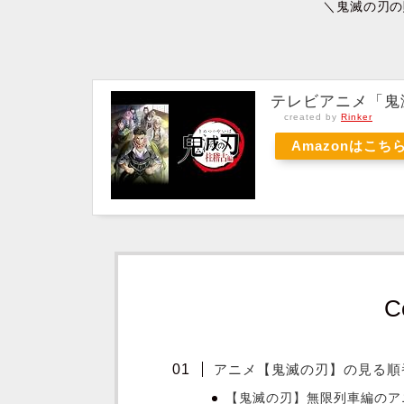
＼鬼滅の刃の
テレビアニメ「鬼
created by
Rinker
Amazonはこち
C
アニメ【鬼滅の刃】の見る順
【鬼滅の刃】無限列車編のア