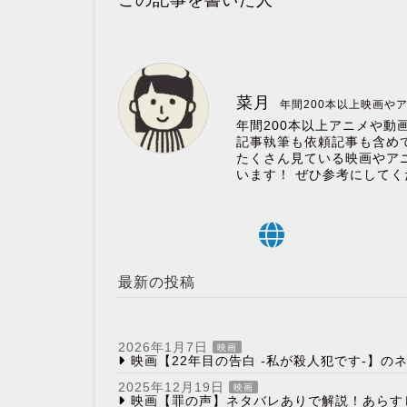
この記事を書いた人
菜月
年間200本以上映画や
年間200本以上アニメや動
記事執筆も依頼記事も含めて
たくさん見ている映画やア
います！ ぜひ参考にしてく
最新の投稿
2026年1月7日
映画
映画【22年目の告白 -私が殺人犯です-】
2025年12月19日
映画
映画【罪の声】ネタバレありで解説！あらす