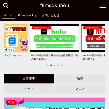
filmsokuhou
ホーム
Privacy Policy
お問い合わせ
動画配信サービス
動画配信サービス
おすすめランキング
Huluの登録方法・解約方法を徹底解説！初
Netflixの登録方法・
...
心者でも安心の...
初心者でも...
最新記事
映画
ドラマ
アニメ
映画