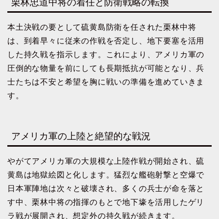
栗林忠道中将の着任と防衛戦略の転換
本土決戦の要として硫黄島防衛を任された栗林中将
は、到着早々に従来の作戦を否定し、地下要塞を活用
した持久戦を指示します。これにより、アメリカ軍の
圧倒的な物量を前にしても長期抵抗が可能となり、兵
士たちは不安と希望を胸に戦いの準備を進めていきま
す。
アメリカ軍の上陸と絶望的な戦況
やがてアメリカ軍の大規模な上陸作戦が開始され、硫
黄島は地獄絵図と化します。猛烈な艦砲射撃と空爆で
日本軍陣地は次々と破壊され、多くの兵士が命を落と
す中、栗林中将の指揮のもとで地下壕を活用したゲリ
ラ戦が展開され、想定外の持久戦が続きます。