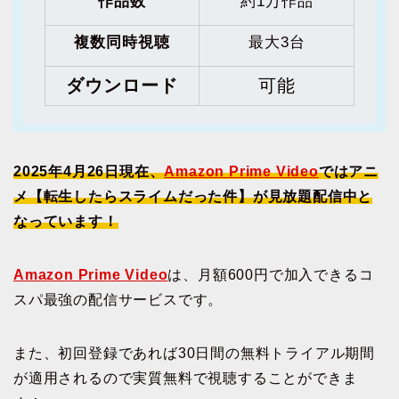
作品数
約1万作品
複数同時視聴
最大3台
ダウンロード
可能
2025年4月26日現在、
Amazon Prime Video
ではアニ
メ【転生したらスライムだった件】が見放題配信中と
なっています！
Amazon Prime Video
は、月額600円で加入できるコ
スパ最強の配信サービスです。
また、初回登録であれば30日間の無料トライアル期間
が適用されるので実質無料で視聴することができま