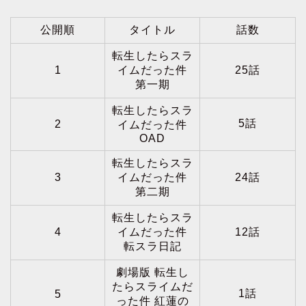
公開順
タイトル
話数
転生したらスラ
1
イムだった件
25話
第一期
転生したらスラ
5話
2
イムだった件
OAD
転生したらスラ
3
イムだった件
24話
第二期
転生したらスラ
4
イムだった件
12話
転スラ日記
劇場版 転生し
たらスライムだ
1話
5
った件 紅蓮の