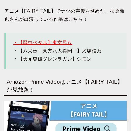
アニメ【FAIRY TAIL】でナツの声優を務めた、柿原徹
也さんが出演している作品はこちら！
・【弱虫ペダル】東堂尽八
・【八犬伝―東方八犬異聞―】犬塚信乃
・【天元突破グレンラガン】シモン
Amazon Prime Videoはアニメ【FAIRY TAIL】
が見放題！