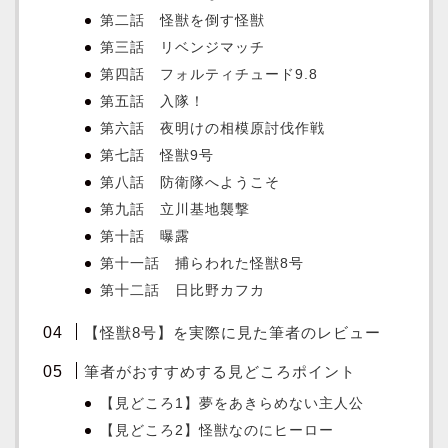
第二話 怪獣を倒す怪獣
第三話 リベンジマッチ
第四話 フォルティチュード9.8
第五話 入隊！
第六話 夜明けの相模原討伐作戦
第七話 怪獣9号
第八話 防衛隊へようこそ
第九話 立川基地襲撃
第十話 曝露
第十一話 捕らわれた怪獣8号
第十二話 日比野カフカ
【怪獣8号】を実際に見た筆者のレビュー
筆者がおすすめする見どころポイント
【見どころ1】夢をあきらめない主人公
【見どころ2】怪獣なのにヒーロー