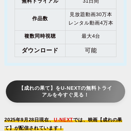
無料トライアル
31日間
見放題動画30万本
作品数
レンタル動画4万本
複数同時視聴
最大4台
ダウンロード
可能
【成れの果て】をU-NEXTの無料トライ
アルを今すぐ見る！
2025年9月28日現在、
U-NEXT
では、映画【成れの果
て】が配信されています！