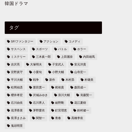
韓国ドラマ
タグ
SF/ファンタジー
アクション
コメディ
サスペンス
スポーツ
バトル
ホラー
ミステリー
三木眞一郎
上田麗奈
内田雄馬
吉沢亮
大塚明夫
子安武人
安元洋貴
宮野真守
小栗旬
小野大輔
山寺宏一
平川大輔
戦争
新作
木村昴
朴璐美
松岡禎丞
栗田貫一
梶裕貴
森田成一
櫻井孝宏
沢城みゆき
浪川大輔
滝藤賢一
石川由依
石川界人
綾野剛
花江夏樹
花澤香菜
茅野愛衣
釘宮理恵
鈴村健一
長澤まさみ
関智一
青春
高橋李依
鬼頭明里