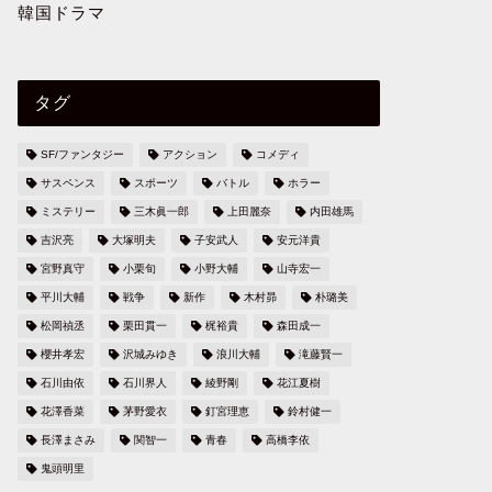
韓国ドラマ
タグ
SF/ファンタジー
アクション
コメディ
サスペンス
スポーツ
バトル
ホラー
ミステリー
三木眞一郎
上田麗奈
内田雄馬
吉沢亮
大塚明夫
子安武人
安元洋貴
宮野真守
小栗旬
小野大輔
山寺宏一
平川大輔
戦争
新作
木村昴
朴璐美
松岡禎丞
栗田貫一
梶裕貴
森田成一
櫻井孝宏
沢城みゆき
浪川大輔
滝藤賢一
石川由依
石川界人
綾野剛
花江夏樹
花澤香菜
茅野愛衣
釘宮理恵
鈴村健一
長澤まさみ
関智一
青春
高橋李依
鬼頭明里