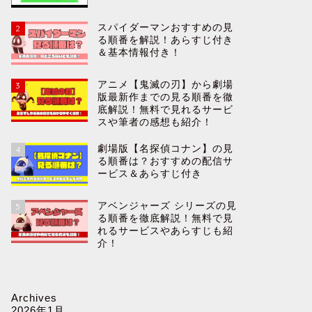
スパイダーマンおすすめの見
2
る順番を解説！あらすじ付き
＆基本情報付き！
アニメ【鬼滅の刃】から劇場
3
版最新作までの見る順番を徹
底解説！無料で見れるサービ
スや筆者の感想も紹介！
劇場版【名探偵コナン】の見
4
る順番は？おすすめの配信サ
ービス＆あらすじ付き
アベンジャーズ シリーズの見
5
る順番を徹底解説！無料で見
れるサービスやあらすじも紹
介！
Archives
2026年1月