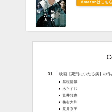
Amazonはこち
C
映画【死刑にいたる病】の作
基礎情報
あらすじ
筧井雅也
榛村大和
筧井京子