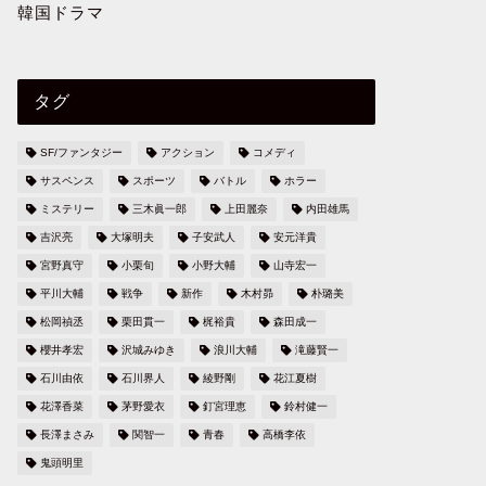
韓国ドラマ
タグ
SF/ファンタジー
アクション
コメディ
サスペンス
スポーツ
バトル
ホラー
ミステリー
三木眞一郎
上田麗奈
内田雄馬
吉沢亮
大塚明夫
子安武人
安元洋貴
宮野真守
小栗旬
小野大輔
山寺宏一
平川大輔
戦争
新作
木村昴
朴璐美
松岡禎丞
栗田貫一
梶裕貴
森田成一
櫻井孝宏
沢城みゆき
浪川大輔
滝藤賢一
石川由依
石川界人
綾野剛
花江夏樹
花澤香菜
茅野愛衣
釘宮理恵
鈴村健一
長澤まさみ
関智一
青春
高橋李依
鬼頭明里