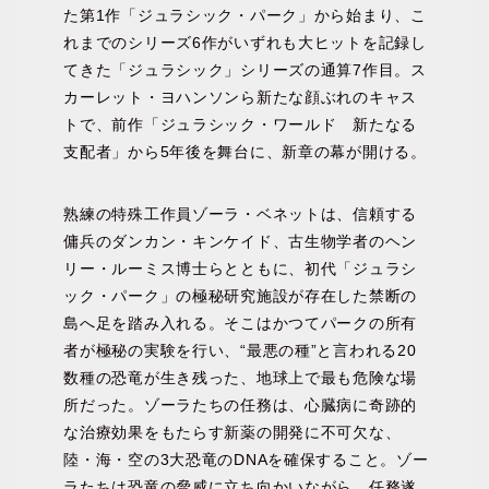
た第1作「ジュラシック・パーク」から始まり、こ
れまでのシリーズ6作がいずれも大ヒットを記録し
てきた「ジュラシック」シリーズの通算7作目。ス
カーレット・ヨハンソンら新たな顔ぶれのキャス
トで、前作「ジュラシック・ワールド 新たなる
支配者」から5年後を舞台に、新章の幕が開ける。
熟練の特殊工作員ゾーラ・ベネットは、信頼する
傭兵のダンカン・キンケイド、古生物学者のヘン
リー・ルーミス博士らとともに、初代「ジュラシ
ック・パーク」の極秘研究施設が存在した禁断の
島へ足を踏み入れる。そこはかつてパークの所有
者が極秘の実験を行い、“最悪の種”と言われる20
数種の恐竜が生き残った、地球上で最も危険な場
所だった。ゾーラたちの任務は、心臓病に奇跡的
な治療効果をもたらす新薬の開発に不可欠な、
陸・海・空の3大恐竜のDNAを確保すること。ゾー
ラたちは恐竜の脅威に立ち向かいながら、任務遂