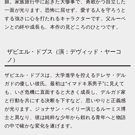
娘。家族旅行中に起きた大惨事で、勇敢かつ自立した
一面が光ります。恐怖に屈せず、愛する人を守ろうと
する強さに心を打たれるキャラクターです。父ルーベ
ンとの絆や成長も、本作の見どころのひとつです。
ザビエル・ドブス（演：デヴィッド・ヤーコ
ノ）
ザビエル・ドブスは、大学進学を控えるテレサ・デル
ガドの優しい彼氏。最初は“イマドキ系男子”に見えて
も、いざ危機に直面すると大きく成長し、デルガド家
と行動を共にする決断を下すなど、思いやりと正義感
が光ります。ジョナサン・ベイリー演じるルーミス博
士と異なり、彼は純粋な少年から頼れる青年へと物語
の中で確かな変化を遂げます。