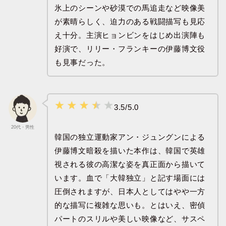
氷上のシーンや砂漠での馬追走など映像美
が素晴らしく、迫力のある戦闘描写も見応
え十分。主演ヒョンビンをはじめ出演陣も
好演で、リリー・フランキーの伊藤博文役
も見事だった。
3.5/5.0
20代・男性
韓国の独立運動家アン・ジュングンによる
伊藤博文暗殺を描いた本作は、韓国で英雄
視される彼の高潔な姿を真正面から描いて
います。血で「大韓独立」と記す場面には
圧倒されますが、日本人としてはやや一方
的な描写に複雑な思いも。とはいえ、密偵
パートのスリルや美しい映像など、サスペ