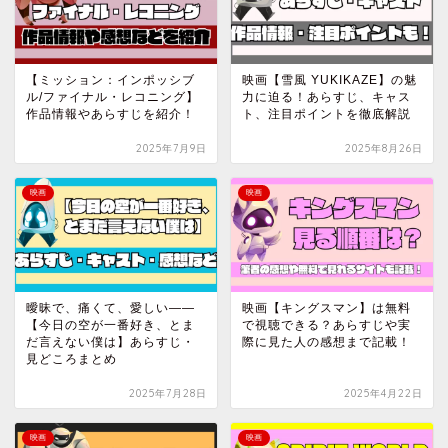
【ミッション：インポッシブ
映画【雪風 YUKIKAZE】の魅
ル/ファイナル・レコニング】
力に迫る！あらすじ、キャス
作品情報やあらすじを紹介！
ト、注目ポイントを徹底解説
2025年7月9日
2025年8月26日
映画
映画
曖昧で、痛くて、愛しい——
映画【キングスマン】は無料
【今日の空が一番好き、とま
で視聴できる？あらすじや実
だ言えない僕は】あらすじ・
際に見た人の感想まで記載！
見どころまとめ
2025年7月28日
2025年4月22日
映画
映画