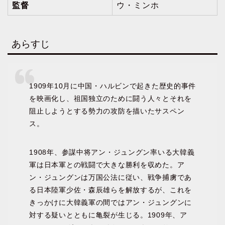
監督
ウ・ミンホ
あらすじ
1909年10月に中国・ハルビンで起きた歴史的事件
を映画化し、祖国独立のために闘う人々とそれを
阻止しようとする勢力の攻防を描いたサスペン
ス。
1908年、参謀中将アン・ジュングン率いる大韓義
軍は日本軍との戦闘で大きな勝利を収めた。ア
ン・ジュングンは万国公法に従い、戦争捕虜であ
る日本陸軍少佐・森辰雄らを解放するが、これを
きっかけに大韓義軍の間ではアン・ジュングンに
対する疑いとともに亀裂が生じる。1909年、ア