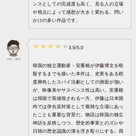
ンスとしての完成度も高く、見る人の立場
や視点によって感想が大きく変わる、問い
かけの多い作品です。
3.5/5.0
20代・男性
韓国の独立運動家・安重根が伊藤博文を暗
殺するまでを描いた本作は、史実をある程
度脚色したスパイ活劇としての側面が強い
が、映像美やサスペンス性は高い。安重根
は韓国で英雄視される一方、伊藤は日本国
内では併合反対派として複雑な立場にあっ
たことも重要な背景だ。物語は韓国の独立
神話を反映しつつ、歴史的事実とのズレや
日韓の歴史認識の溝を浮き彫りにする。両