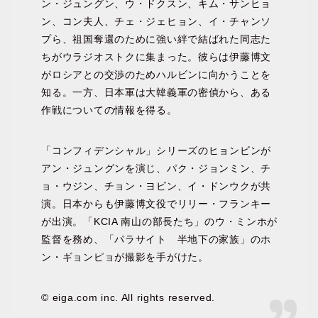
ン・ジュングン、ウ・ドクスン、キム・サンヒョ
ン、コン夫人、チェ・ジェヒョン、イ・チャンソ
プら、祖国奪還のために強い絆で結ばれた同志た
ちがウラジオストクに集まった。彼らは伊藤博文
がロシアとの交渉のためハルビンに向かうことを
知る。一方、日本軍は大韓義軍の密偵から、ある
作戦についての情報を得る。
「コンフィデンシャル」シリーズのヒョンビンが
アン・ジュングンを演じ、パク・ジョンミン、チ
ョ・ウジン、チョン・ヨビン、イ・ドンウクが共
演。日本からも伊藤博文役でリリー・フランキー
が出演。「KCIA 南山の部長たち」のウ・ミンホが
監督を務め、「パラサイト 半地下の家族」のホ
ン・ギョンピョが撮影を手がけた。
© eiga.com inc. All rights reserved.