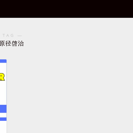
 TAG ―
原径啓治