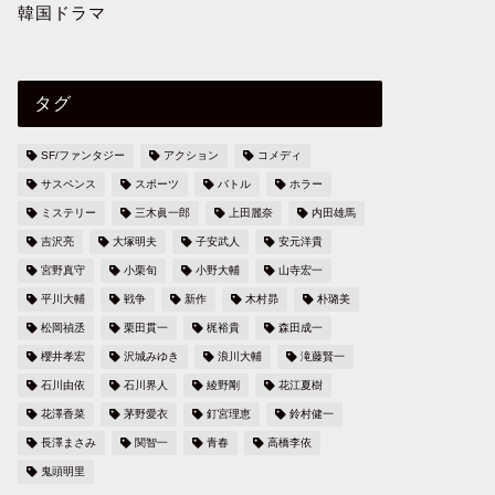
韓国ドラマ
タグ
SF/ファンタジー
アクション
コメディ
サスペンス
スポーツ
バトル
ホラー
ミステリー
三木眞一郎
上田麗奈
内田雄馬
吉沢亮
大塚明夫
子安武人
安元洋貴
宮野真守
小栗旬
小野大輔
山寺宏一
平川大輔
戦争
新作
木村昴
朴璐美
松岡禎丞
栗田貫一
梶裕貴
森田成一
櫻井孝宏
沢城みゆき
浪川大輔
滝藤賢一
石川由依
石川界人
綾野剛
花江夏樹
花澤香菜
茅野愛衣
釘宮理恵
鈴村健一
長澤まさみ
関智一
青春
高橋李依
鬼頭明里