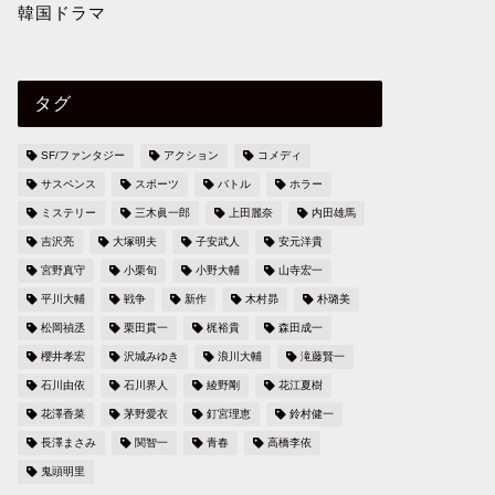
韓国ドラマ
タグ
SF/ファンタジー
アクション
コメディ
サスペンス
スポーツ
バトル
ホラー
ミステリー
三木眞一郎
上田麗奈
内田雄馬
吉沢亮
大塚明夫
子安武人
安元洋貴
宮野真守
小栗旬
小野大輔
山寺宏一
平川大輔
戦争
新作
木村昴
朴璐美
松岡禎丞
栗田貫一
梶裕貴
森田成一
櫻井孝宏
沢城みゆき
浪川大輔
滝藤賢一
石川由依
石川界人
綾野剛
花江夏樹
花澤香菜
茅野愛衣
釘宮理恵
鈴村健一
長澤まさみ
関智一
青春
高橋李依
鬼頭明里