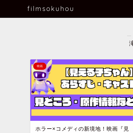
filmsokuhou
―
映画
ホラー×コメディの新境地！映画『見