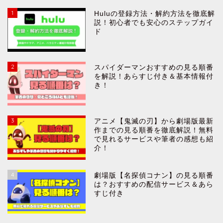
1
Huluの登録方法・解約方法を徹底解
説！初心者でも安心のステップガイ
ド
2
スパイダーマンおすすめの見る順番
を解説！あらすじ付き＆基本情報付
き！
3
アニメ【鬼滅の刃】から劇場版最新
作までの見る順番を徹底解説！無料
で見れるサービスや筆者の感想も紹
介！
4
劇場版【名探偵コナン】の見る順番
は？おすすめの配信サービス＆あら
すじ付き