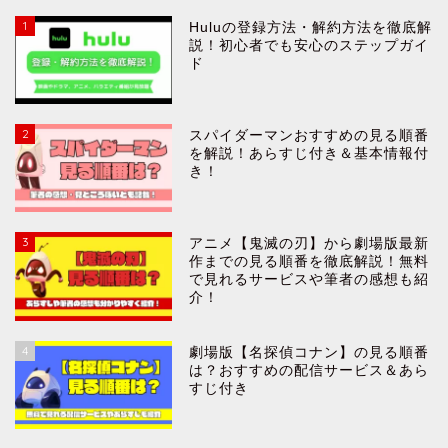
1
Huluの登録方法・解約方法を徹底解
説！初心者でも安心のステップガイ
ド
2
スパイダーマンおすすめの見る順番
を解説！あらすじ付き＆基本情報付
き！
3
アニメ【鬼滅の刃】から劇場版最新
作までの見る順番を徹底解説！無料
で見れるサービスや筆者の感想も紹
介！
4
劇場版【名探偵コナン】の見る順番
は？おすすめの配信サービス＆あら
すじ付き