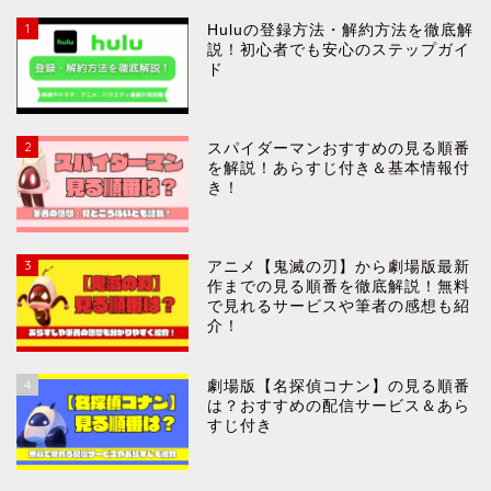
1
Huluの登録方法・解約方法を徹底解
説！初心者でも安心のステップガイ
ド
2
スパイダーマンおすすめの見る順番
を解説！あらすじ付き＆基本情報付
き！
3
アニメ【鬼滅の刃】から劇場版最新
作までの見る順番を徹底解説！無料
で見れるサービスや筆者の感想も紹
介！
4
劇場版【名探偵コナン】の見る順番
は？おすすめの配信サービス＆あら
すじ付き